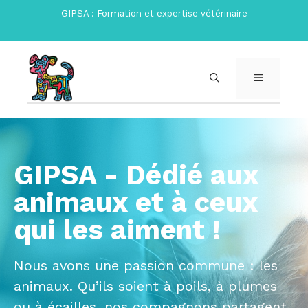
Aller
GIPSA : Formation et expertise vétérinaire
au
contenu
MENU
GIPSA - Dédié aux
animaux et à ceux
qui les aiment !
Nous avons une passion commune : les
animaux. Qu’ils soient à poils, à plumes
ou à écailles, nos compagnons partagent