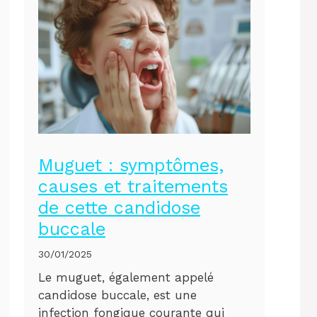
Muguet : symptômes,
causes et traitements
de cette candidose
buccale
30/01/2025
Le muguet, également appelé
candidose buccale, est une
infection fongique courante qui