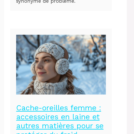
synonyme de problème.
Cache-oreilles femme :
accessoires en laine et
autres matières pour se