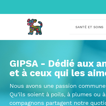
Aller
au
contenu
SANTÉ ET SOINS
GIPSA - Dédié aux a
et à ceux qui les aim
Nous avons une passion commune 
Qu’ils soient à poils, à plumes ou à
compagnons partagent notre quoti