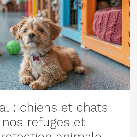
l : chiens et chats
 nos refuges et
protection animale