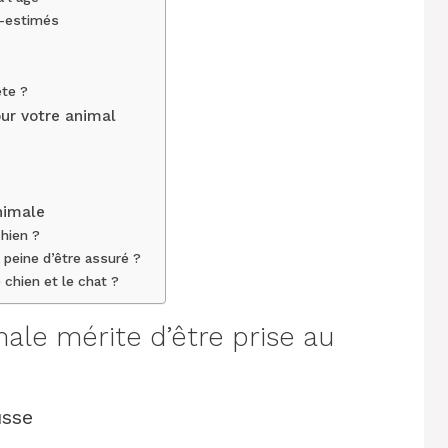
s-estimés
te ?
our votre animal
nimale
chien ?
 peine d’être assuré ?
chien et le chat ?
ale mérite d’être prise au
usse