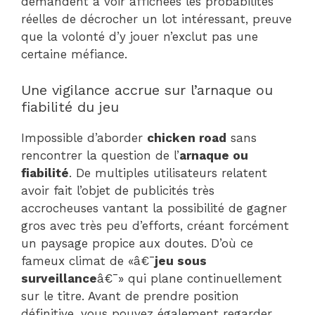
demandent à voir affichées les probabilités
réelles de décrocher un lot intéressant, preuve
que la volonté d’y jouer n’exclut pas une
certaine méfiance.
Une vigilance accrue sur l’arnaque ou
fiabilité du jeu
Impossible d’aborder
chicken road
sans
rencontrer la question de l’
arnaque ou
fiabilité
. De multiples utilisateurs relatent
avoir fait l’objet de publicités très
accrocheuses vantant la possibilité de gagner
gros avec très peu d’efforts, créant forcément
un paysage propice aux doutes. D’où ce
fameux climat de «â€¯
jeu sous
surveillance
â€¯» qui plane continuellement
sur le titre. Avant de prendre position
définitive, vous pouvez également regarder