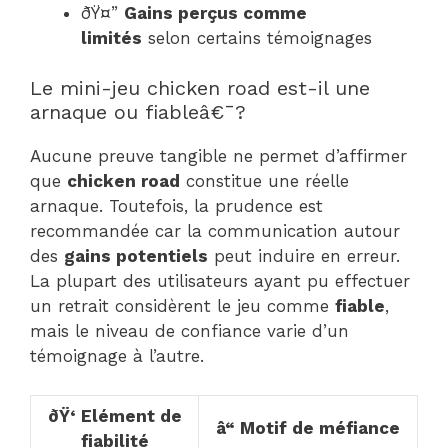
ðŸ¤”
Gains perçus comme
limités
selon certains témoignages
Le mini-jeu chicken road est-il une
arnaque ou fiableâ€¯?
Aucune preuve tangible ne permet d’affirmer
que
chicken road
constitue une réelle
arnaque. Toutefois, la prudence est
recommandée car la communication autour
des
gains potentiels
peut induire en erreur.
La plupart des utilisateurs ayant pu effectuer
un retrait considèrent le jeu comme
fiable
,
mais le niveau de confiance varie d’un
témoignage à l’autre.
ðŸ‘ Elément de
â“ Motif de méfiance
fiabilité