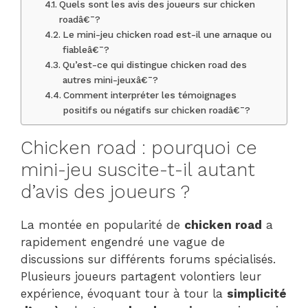
Quels sont les avis des joueurs sur chicken
roadâ€¯?
Le mini-jeu chicken road est-il une arnaque ou
fiableâ€¯?
Qu’est-ce qui distingue chicken road des
autres mini-jeuxâ€¯?
Comment interpréter les témoignages
positifs ou négatifs sur chicken roadâ€¯?
Chicken road : pourquoi ce
mini-jeu suscite-t-il autant
d’avis des joueurs ?
La montée en popularité de
chicken road
a
rapidement engendré une vague de
discussions sur différents forums spécialisés.
Plusieurs joueurs partagent volontiers leur
expérience, évoquant tour à tour la
simplicité