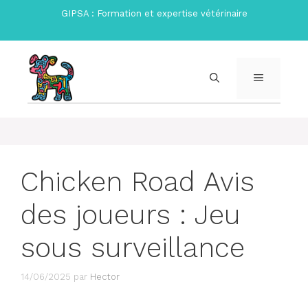
Aller
GIPSA : Formation et expertise vétérinaire
au
contenu
MENU
Chicken Road Avis
des joueurs : Jeu
sous surveillance
14/06/2025
par
Hector