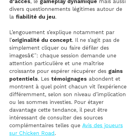
d’accès
, le
gameplay dynamique
mais aussi
divers questionnements légitimes autour de
la
fiabilité du jeu
.
L’engouement s’explique notamment par
l’
originalité du concept
. Il ne s’agit pas de
simplement cliquer ou faire défiler des
imagesâ€¯: chaque session demande une
attention particulière et une maîtrise
croissante pour espérer récupérer des
gains
potentiels
. Les
témoignages
abondent et
montrent à quel point chacun vit l’expérience
différemment, selon son niveau d’implication
ou les sommes investies. Pour étayer
davantage cette tendance, il peut être
intéressant de consulter des sources
complémentaires telles que
Avis des joueurs
sur Chicken Road
.