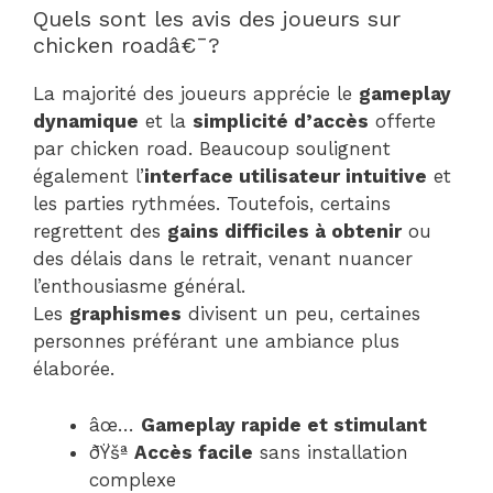
Quels sont les avis des joueurs sur
chicken roadâ€¯?
La majorité des joueurs apprécie le
gameplay
dynamique
et la
simplicité d’accès
offerte
par chicken road. Beaucoup soulignent
également l’
interface utilisateur intuitive
et
les parties rythmées. Toutefois, certains
regrettent des
gains difficiles à obtenir
ou
des délais dans le retrait, venant nuancer
l’enthousiasme général.
Les
graphismes
divisent un peu, certaines
personnes préférant une ambiance plus
élaborée.
âœ…
Gameplay rapide et stimulant
ðŸšª
Accès facile
sans installation
complexe