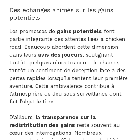
Des échanges animés sur les gains
potentiels
Les promesses de
gains potentiels
font
partie intégrante des attentes liées à chicken
road. Beaucoup abordent cette dimension
dans leurs
avis des joueurs
, soulignant
tantôt quelques réussites coup de chance,
tantôt un sentiment de déception face à des
pertes rapides lorsqu’ils tentent leur première
aventure. Cette ambivalence contribue à
l’atmosphère de Jeu sous surveillance dont
fait l’objet le titre.
D’ailleurs, la
transparence sur la
redistribution des gains
reste souvent au
cœur des interrogations. Nombreux