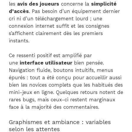
les
avis des joueurs
concerne la
simplicité
d’accès
. Pas besoin d’un équipement dernier
cri ni d’un téléchargement lourd ; une
connexion internet suffit et les consignes
s’affichent clairement dès les premiers
instants.
Ce ressenti positif est amplifié par
une
interface utilisateur
bien pensée.
Navigation fluide, boutons intuitifs, menus
épurés : tout a été conçu pour accueillir aussi
bien les novices complets que les habitués des
mini-jeux en ligne. Quelques retours notent de
rares bugs, mais ceux-ci restent marginaux
face à la majorité des commentaires.
Graphismes et ambiance : variables
selon les attentes