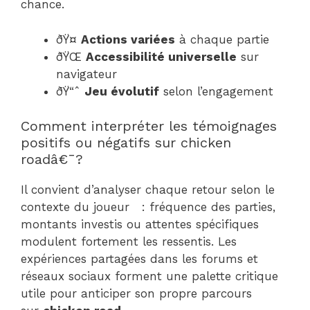
chance.
ðŸ¤
Actions variées
à chaque partie
ðŸŒ
Accessibilité universelle
sur
navigateur
ðŸ“ˆ
Jeu évolutif
selon l’engagement
Comment interpréter les témoignages
positifs ou négatifs sur chicken
roadâ€¯?
Il convient d’analyser chaque retour selon le
contexte du joueur : fréquence des parties,
montants investis ou attentes spécifiques
modulent fortement les ressentis. Les
expériences partagées dans les forums et
réseaux sociaux forment une palette critique
utile pour anticiper son propre parcours