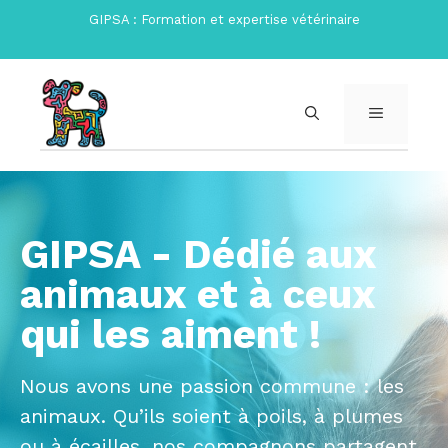
Aller
GIPSA : Formation et expertise vétérinaire
au
contenu
MENU
GIPSA - Dédié aux
animaux et à ceux
qui les aiment !
Nous avons une passion commune : les
animaux. Qu’ils soient à poils, à plumes
ou à écailles, nos compagnons partagent