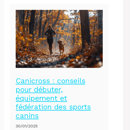
Canicross : conseils
pour débuter,
équipement et
fédération des sports
canins
30/01/2025