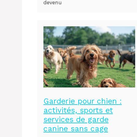
devenu
Garderie pour chien :
activités, sports et
services de garde
canine sans cage