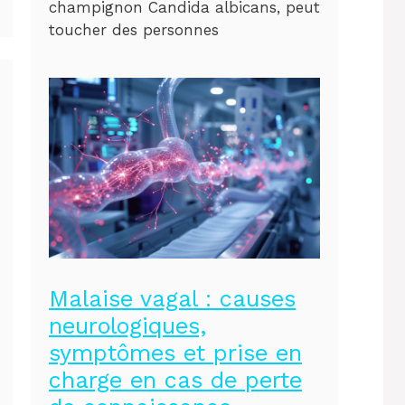
champignon Candida albicans, peut
toucher des personnes
Malaise vagal : causes
neurologiques,
symptômes et prise en
charge en cas de perte