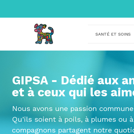
Aller
au
contenu
SANTÉ ET SOINS
GIPSA - Dédié aux a
et à ceux qui les aim
Nous avons une passion commune 
Qu’ils soient à poils, à plumes ou à
compagnons partagent notre quoti