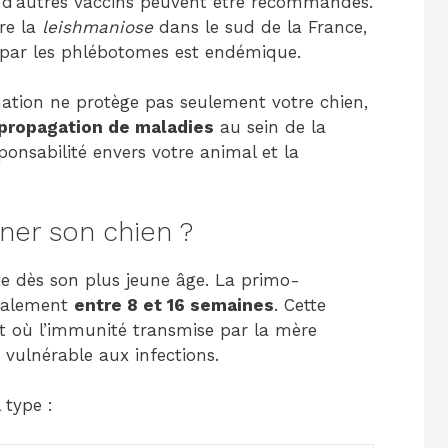
, d’autres vaccins peuvent être recommandés.
re la
leishmaniose
dans le sud de la France,
e par les phlébotomes est endémique.
ination ne protège pas seulement votre chien,
a propagation de maladies
au sein de la
ponsabilité envers votre animal et la
er son chien ?
te dès son plus jeune âge. La primo-
éralement
entre 8 et 16 semaines
. Cette
nt où l’immunité transmise par la mère
 vulnérable aux infections.
 type :