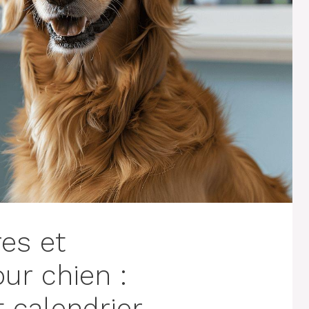
res et
r chien :
 calendrier