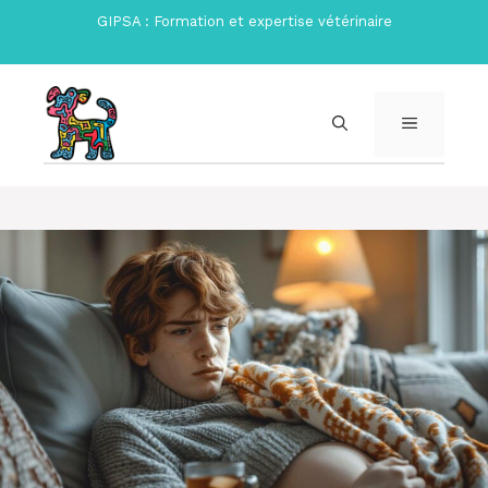
Aller
GIPSA : Formation et expertise vétérinaire
au
contenu
MENU