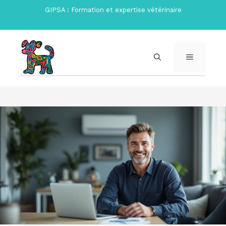
Aller
GIPSA : Formation et expertise vétérinaire
au
contenu
MENU