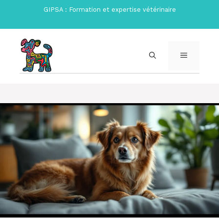
Aller
GIPSA : Formation et expertise vétérinaire
au
contenu
MENU