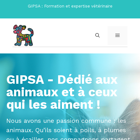
Aller
GIPSA : Formation et expertise vétérinaire
au
contenu
MENU
GIPSA - Dédié aux
animaux et à ceux
qui les aiment !
Nous avons une passion commune : les
animaux. Qu’ils soient à poils, à plumes
ou à écailles, nos compagnons partagent